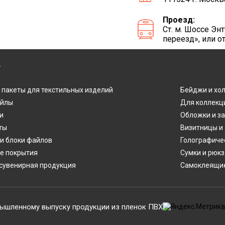
Проезд:
Ст. м. Шоссе Э
переезд», или о
Г
 пакеты для текстильных изделий
Бейджи и хо
айлы
Для коллекц
и
Обложки и з
ты
Визитницы и
и блоки файлов
Голографиче
е покрытия
Сумки и рюкз
сувенирная продукция
Самоклеящие
ышленному выпуску продукции из пленок ПВХ