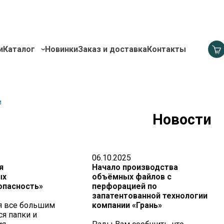
и
Каталог
Новинки
Заказ и доставка
Контакты
и
Новости
06.10.2025
я
Начало производства
ых
объёмных файлов с
опасность»
перфорацией по
запатентованной технологии
я все большим
компании «Грань»
я папки и