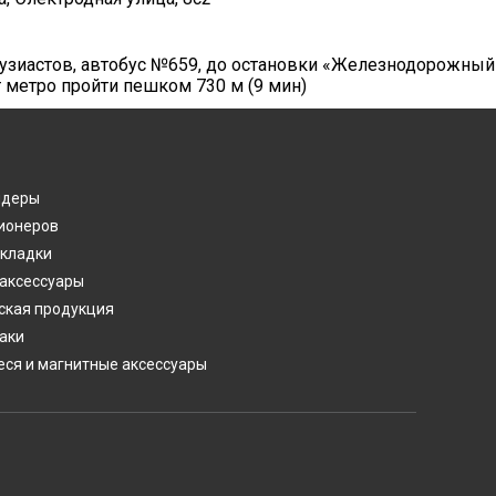
нтузиастов, автобус №659, до остановки «Железнодорожный
т метро пройти пешком 730 м (9 мин)
лдеры
ионеров
акладки
 аксессуары
ская продукция
аки
ся и магнитные аксессуары