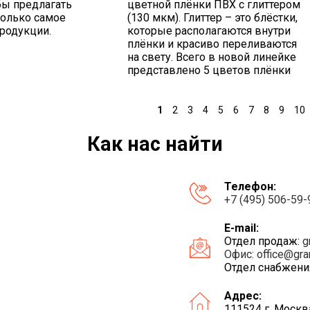
бы предлагать
цветной плёнки ПВХ с глиттером
только самое
(130 мкм). Глиттер – это блёстки,
родукции.
которые располагаются внутри
плёнки и красиво переливаются
на свету. Всего в новой линейке
представлено 5 цветов плёнки
1
2
3
4
5
6
7
8
9
10
Как нас найти
Телефон:
+7 (495) 506-59-
E-mail:
Отдел продаж:
g
Офис:
office@gra
Отдел снабжени
Адрес:
111524 г. Москв