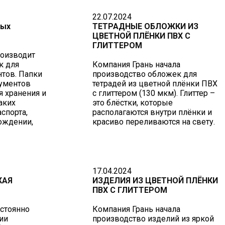
22.07.2024
ных
ТЕТРАДНЫЕ ОБЛОЖКИ ИЗ
ЦВЕТНОЙ ПЛЁНКИ ПВХ С
ГЛИТТЕРОМ
роизводит
к для
Компания Грань начала
тов. Папки
производство обложек для
ументов
тетрадей из цветной плёнки ПВХ
 хранения и
с глиттером (130 мкм). Глиттер –
аких
это блёстки, которые
спорта,
располагаются внутри плёнки и
ождении,
красиво переливаются на свету.
17.04.2024
КАЯ
ИЗДЕЛИЯ ИЗ ЦВЕТНОЙ ПЛЁНКИ
ПВХ С ГЛИТТЕРОМ
остоянно
Компания Грань начала
ии
производство изделий из яркой