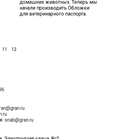
домашних животных. Теперь мы
начали производить Обложки
для ветеринарного паспорта.
11
12
96
ran@gran.ru
n.ru
я:
snab@gran.ru
а, Электродная улица, 8с2