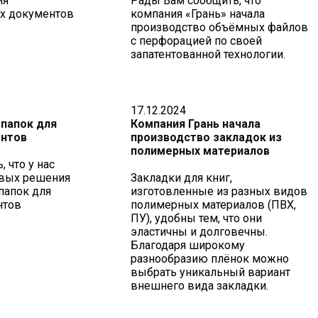
ия
Рады Вам сообщить, что
х документов
компания «Грань» начала
производство объёмных файлов
с перфорацией по своей
запатентованной технологии.
17.12.2024
папок для
Компания Грань начала
нтов
производство закладок из
полимерных материалов
 что у нас
ивых решения
Закладки для книг,
папок для
изготовленные из разных видов
нтов
полимерных материалов (ПВХ,
ПУ), удобны тем, что они
эластичны и долговечны.
Благодаря широкому
разнообразию плёнок можно
выбрать уникальный вариант
внешнего вида закладки.