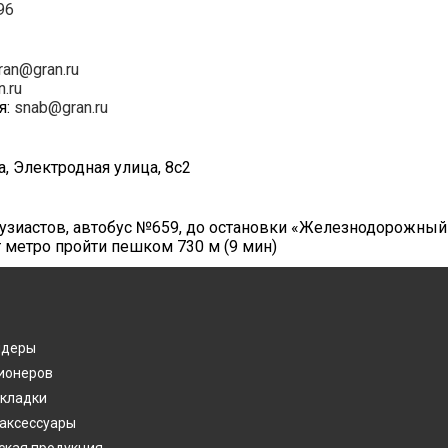
96
ran@gran.ru
n.ru
я:
snab@gran.ru
а, Электродная улица, 8с2
нтузиастов, автобус №659, до остановки «Железнодорожный
т метро пройти пешком 730 м (9 мин)
лдеры
ионеров
акладки
 аксессуары