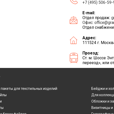
+7 (495) 506-59-
E-mail:
Отдел продаж:
g
Офис:
office@gra
Отдел снабжени
Адрес:
111524 г. Москв
Проезд:
Ст. м. Шоссе Э
переезд», или о
Г
 пакеты для текстильных изделий
Бейджи и хо
айлы
Для коллекц
и
Обложки и з
ты
Визитницы и