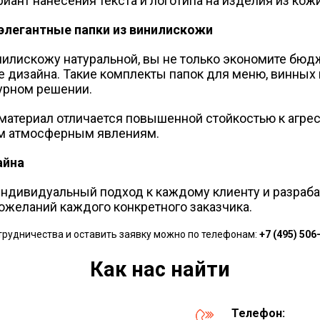
иант нанесения текста и логотипа на изделия из кож
элегантные папки из винилискожи
илискожу натуральной, вы не только экономите бюдж
е дизайна. Такие комплекты папок для меню, винных 
урном решении.
т материал отличается повышенной стойкостью к аг
м атмосферным явлениям.
айна
ндивидуальный подход к каждому клиенту и разраб
пожеланий каждого конкретного заказчика.
трудничества и оставить заявку можно по телефонам:
+7 (495) 506
Как нас найти
Телефон: