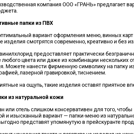
изводственная компания ООО «ГРАНЬ» предлагает ва
юджета.
тивные папки из ПВХ
оптимальный вариант оформления меню, винных карт 
ие изделия смотрятся современно, креативно и без и
ивинилхлорид предоставляет практически безграни
е любого цвета или даже из комбинации нескольких о
я. Можете нанести фирменную символику на папку 
рафией, лазерной гравировкой, тиснением.
риятные на ощупь, такие изделия оставят приятное в
ки из натуральной кожи
ан или отель слишком консервативен для того, чтобы
ой и изысканный вариант — папки-меню из натурально
 выгодно представят упомянутую в прейскуранте про